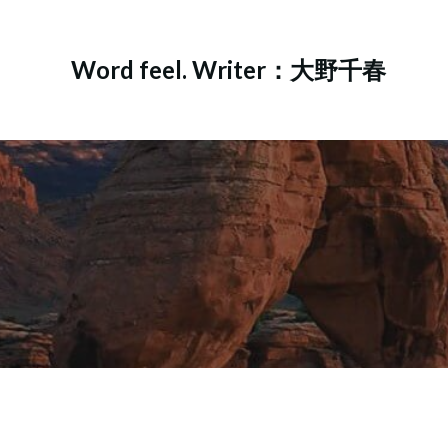
コ
ン
テ
Word feel. Writer：大野千春
ン
ツ
へ
ス
キ
ッ
プ